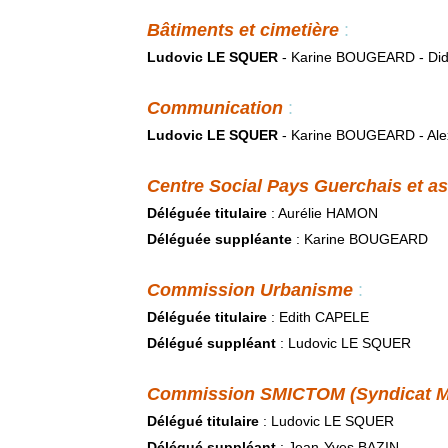
Bâtiments et cimetière
:
Ludovic LE SQUER
- Karine BOUGEARD - Di
Communication
:
Ludovic LE SQUER
- Karine BOUGEARD - Al
Centre Social Pays Guerchais et as
Déléguée titulaire
: Aurélie HAMON
Déléguée suppléante
: Karine BOUGEARD
Commission Urbanisme
:
Déléguée titulaire
: Edith CAPELE
Délégué suppléant
: Ludovic LE SQUER
Commission SMICTOM (Syndicat Mix
Délégué titulaire
: Ludovic LE SQUER
Délégué suppléant
: Jean-Yves BAZIN