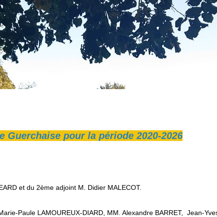
le Guerchaise pour la période 2020-2026
EARD et du 2ème adjoint M. Didier MALECOT.
, Marie-Paule LAMOUREUX-DIARD, MM. Alexandre BARRET, Jean-Yve