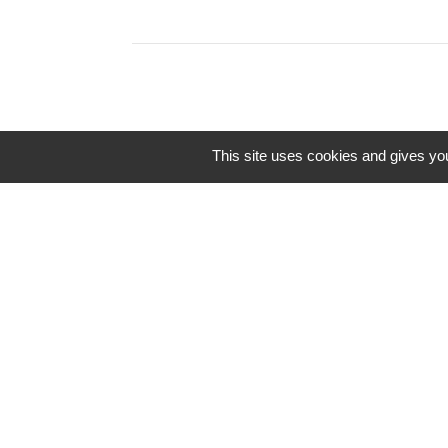
This site uses cookies and gives you
Contacts
Commune de la Selle-Guerchaise
9 Rue de l'Abbé François Lizé
35130 La Selle-Guerchaise - FRANCE
+33 2 99 96 46 72
Contact par formulaire
Le secrétariat est ouvert le lundi de 9h00 à